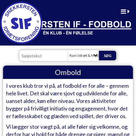
Kun i Idræt & Motion
Ombold
I vores klub tror vi på, at fodbold er for alle – gennem
hele livet. Det skal være sjovt og udviklende for alle,
uanset alder, køn eller niveau. Vores aktiviteter
bygger på frivilligt initiativ og engagement, hvor det
er fællesskabet og glæden ved spillet, der driver os.
Vi lægger stor vægt på, at alle føler sig velkomne, og
derfor har vi hold for både drenge og piger, mænd og