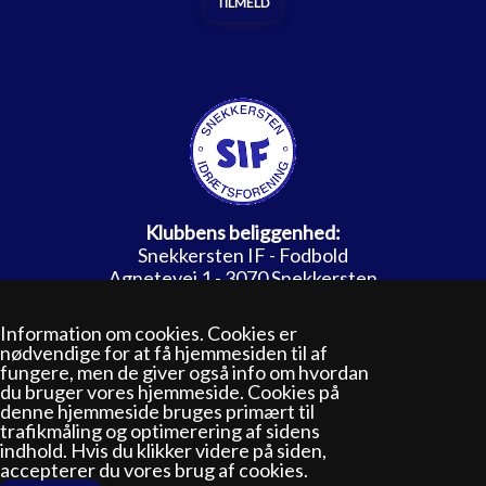
Klubbens beliggenhed:
Snekkersten IF - Fodbold
Agnetevej 1 - 3070 Snekkersten
(
Find vej til Snekkersten fodbold
)
---------------------------------------------
----------------
Information om cookies. Cookies er
nødvendige for at få hjemmesiden til af
fungere, men de giver også info om hvordan
du bruger vores hjemmeside. Cookies på
Facebook - Officielle side
denne hjemmeside bruges primært til
-------------------------------------------------------------
trafikmåling og optimerering af sidens
Bankforbindelse Spar Nord - Helsingør
indhold. Hvis du klikker videre på siden,
Reg. 9056 Konto. 4587332057
accepterer du vores brug af cookies.
CVR. 2996 8705