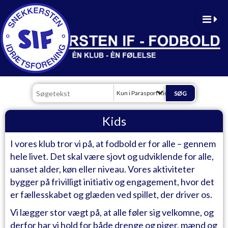
Kun i Parasport Kids, Teens & Voksne
Kids
I vores klub tror vi på, at fodbold er for alle – gennem
hele livet. Det skal være sjovt og udviklende for alle,
uanset alder, køn eller niveau. Vores aktiviteter
bygger på frivilligt initiativ og engagement, hvor det
er fællesskabet og glæden ved spillet, der driver os.
Vi lægger stor vægt på, at alle føler sig velkomne, og
derfor har vi hold for både drenge og piger, mænd og