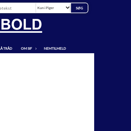
Kun i Piger
LÅ TRÅD
OM SIF
NEMTILMELD