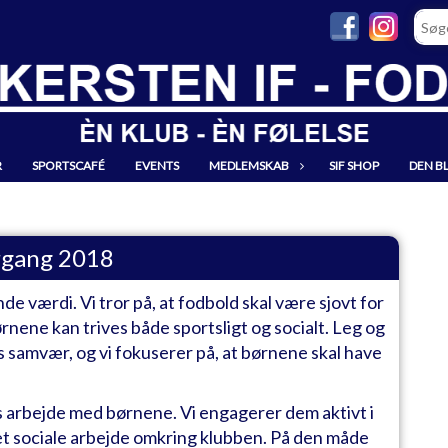
R
SPORTSCAFÉ
EVENTS
MEDLEMSKAB
SIF SHOP
DEN B
gang 2018
e værdi. Vi tror på, at fodbold skal være sjovt for
børnene kan trives både sportsligt og socialt. Leg og
s samvær, og vi fokuserer på, at børnene skal have
res arbejde med børnene. Vi engagerer dem aktivt i
det sociale arbejde omkring klubben. På den måde